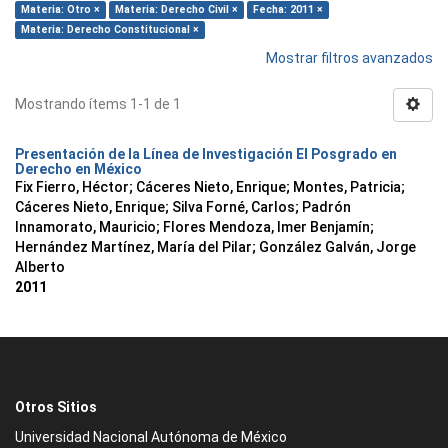
Materia: Otro ×
Materia: Derecho Civil ×
Fecha: 2011 ×
Materia: Derecho Constitucional ×
Mostrar filtros avanzados
Mostrando ítems 1-1 de 1
Presentación de la Línea de Investigación El Posgrado en
Derecho en México
Fix Fierro, Héctor
;
Cáceres Nieto, Enrique
;
Montes, Patricia
;
Cáceres Nieto, Enrique
;
Silva Forné, Carlos
;
Padrón
Innamorato, Mauricio
;
Flores Mendoza, Imer Benjamín
;
Hernández Martínez, María del Pilar
;
González Galván, Jorge
Alberto
2011
Otros Sitios
Universidad Nacional Autónoma de México