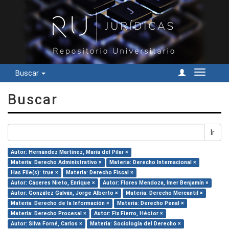
Buscar
Cambiar
navegac
Buscar
Ir
Autor: Hernández Martínez, María del Pilar ×
Materia: Derecho Administrativo ×
Materia: Derecho Internacional ×
Has File(s): true ×
Materia: Derecho Fiscal ×
Autor: Cáceres Nieto, Enrique ×
Autor: Flores Mendoza, Imer Benjamín ×
Autor: González Galván, Jorge Alberto ×
Materia: Derecho Mercantil ×
Materia: Derecho de la Información ×
Materia: Derecho Penal ×
Materia: Derecho Procesal ×
Autor: Fix Fierro, Héctor ×
Autor: Silva Forné, Carlos ×
Materia: Sociología del Derecho ×