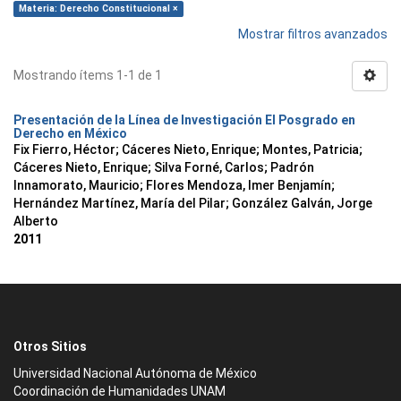
Materia: Derecho Constitucional ×
Mostrar filtros avanzados
Mostrando ítems 1-1 de 1
Presentación de la Línea de Investigación El Posgrado en
Derecho en México
Fix Fierro, Héctor
;
Cáceres Nieto, Enrique
;
Montes, Patricia
;
Cáceres Nieto, Enrique
;
Silva Forné, Carlos
;
Padrón
Innamorato, Mauricio
;
Flores Mendoza, Imer Benjamín
;
Hernández Martínez, María del Pilar
;
González Galván, Jorge
Alberto
2011
Otros Sitios
Universidad Nacional Autónoma de México
Coordinación de Humanidades UNAM