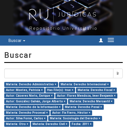
Buscar
Cambiar
navegac
Buscar
Ir
Materia: Derecho Administrativo ×
Materia: Derecho Internacional ×
Autor: Montes, Patricia ×
Has File(s): true ×
Materia: Derecho Fiscal ×
Autor: Cáceres Nieto, Enrique ×
Autor: Flores Mendoza, Imer Benjamín ×
Autor: González Galván, Jorge Alberto ×
Materia: Derecho Mercantil ×
Materia: Derecho de la Información ×
Materia: Derecho Penal ×
Materia: Derecho Procesal ×
Autor: Fix Fierro, Héctor ×
Autor: Silva Forné, Carlos ×
Materia: Sociología del Derecho ×
Materia: Otro ×
Materia: Derecho Civil ×
Fecha: 2011 ×