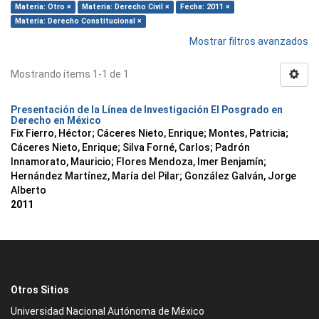
Materia: Otro ×
Materia: Derecho Civil ×
Fecha: 2011 ×
Materia: Derecho Constitucional ×
Mostrar filtros avanzados
Mostrando ítems 1-1 de 1
Presentación de la Línea de Investigación El Posgrado en
Derecho en México
Fix Fierro, Héctor
;
Cáceres Nieto, Enrique
;
Montes, Patricia
;
Cáceres Nieto, Enrique
;
Silva Forné, Carlos
;
Padrón
Innamorato, Mauricio
;
Flores Mendoza, Imer Benjamín
;
Hernández Martínez, María del Pilar
;
González Galván, Jorge
Alberto
2011
Otros Sitios
Universidad Nacional Autónoma de México