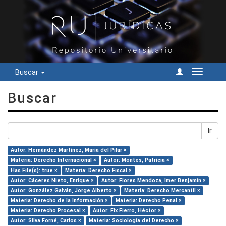
Buscar
Cambiar
navegac
Buscar
Ir
Autor: Hernández Martínez, María del Pilar ×
Materia: Derecho Internacional ×
Autor: Montes, Patricia ×
Has File(s): true ×
Materia: Derecho Fiscal ×
Autor: Cáceres Nieto, Enrique ×
Autor: Flores Mendoza, Imer Benjamín ×
Autor: González Galván, Jorge Alberto ×
Materia: Derecho Mercantil ×
Materia: Derecho de la Información ×
Materia: Derecho Penal ×
Materia: Derecho Procesal ×
Autor: Fix Fierro, Héctor ×
Autor: Silva Forné, Carlos ×
Materia: Sociología del Derecho ×