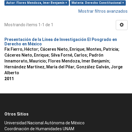
Autor: Flores Mendoza, Imer Benjamín ×
Materia: Derecho Constitucional ×
Mostrar filtros avanzados
Mostrando ítems 1-1 de 1
Presentación de la Línea de Investigación El Posgrado en
Derecho en México
Fix Fierro, Héctor
;
Cáceres Nieto, Enrique
;
Montes, Patricia
;
Cáceres Nieto, Enrique
;
Silva Forné, Carlos
;
Padrón
Innamorato, Mauricio
;
Flores Mendoza, Imer Benjamín
;
Hernández Martínez, María del Pilar
;
González Galván, Jorge
Alberto
2011
Otros Sitios
Universidad Nacional Autónoma de México
Coordinación de Humanidades UNAM