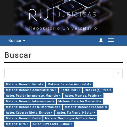
Buscar
Cambiar
navegac
Buscar
Ir
Materia: Derecho Fiscal ×
Materia: Derecho Ambiental ×
Materia: Derecho Administrativo ×
Fecha: 2011 ×
Has File(s): true ×
Autor: Padrón Innamorato, Mauricio ×
Autor: Montes, Patricia ×
Materia: Derecho Internacional ×
Materia: Derecho Mercantil ×
Materia: Derecho de la Información ×
Materia: Derecho Procesal ×
Autor: Cáceres Nieto, Enrique ×
Autor: Fix Fierro, Héctor ×
Materia: Derecho Civil ×
Materia: Sociología del Derecho ×
Materia: Otro ×
Autor: Silva Forné, Carlos ×