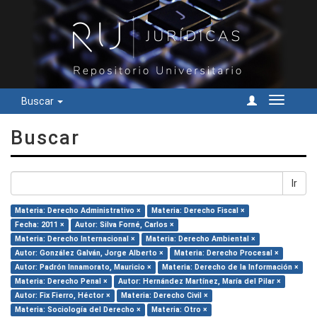
Buscar
Cambiar
navegac
Buscar
Ir
Materia: Derecho Administrativo ×
Materia: Derecho Fiscal ×
Fecha: 2011 ×
Autor: Silva Forné, Carlos ×
Materia: Derecho Internacional ×
Materia: Derecho Ambiental ×
Autor: González Galván, Jorge Alberto ×
Materia: Derecho Procesal ×
Autor: Padrón Innamorato, Mauricio ×
Materia: Derecho de la Información ×
Materia: Derecho Penal ×
Autor: Hernández Martínez, María del Pilar ×
Autor: Fix Fierro, Héctor ×
Materia: Derecho Civil ×
Materia: Sociología del Derecho ×
Materia: Otro ×