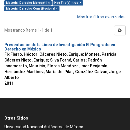
Materia: Derecho Mercantil ×
Has File(s): true ×
Materia: Derecho Constitucional ×
Mostrar filtros avanzados
Mostrando ítems 1-1 de 1
Presentación de la Línea de Investigación El Posgrado en
Derecho en México
Fix Fierro, Héctor
;
Cáceres Nieto, Enrique
;
Montes, Patricia
;
Cáceres Nieto, Enrique
;
Silva Forné, Carlos
;
Padrón
Innamorato, Mauricio
;
Flores Mendoza, Imer Benjamín
;
Hernández Martínez, María del Pilar
;
González Galván, Jorge
Alberto
2011
Otros Sitios
Universidad Nacional Autónoma de México