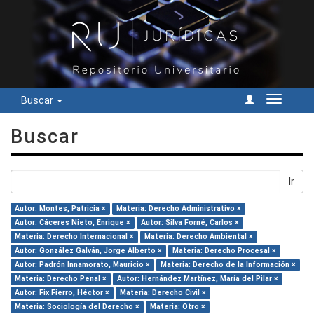
Buscar
Cambiar
navegac
Buscar
Ir
Autor: Montes, Patricia ×
Materia: Derecho Administrativo ×
Autor: Cáceres Nieto, Enrique ×
Autor: Silva Forné, Carlos ×
Materia: Derecho Internacional ×
Materia: Derecho Ambiental ×
Autor: González Galván, Jorge Alberto ×
Materia: Derecho Procesal ×
Autor: Padrón Innamorato, Mauricio ×
Materia: Derecho de la Información ×
Materia: Derecho Penal ×
Autor: Hernández Martínez, María del Pilar ×
Autor: Fix Fierro, Héctor ×
Materia: Derecho Civil ×
Materia: Sociología del Derecho ×
Materia: Otro ×