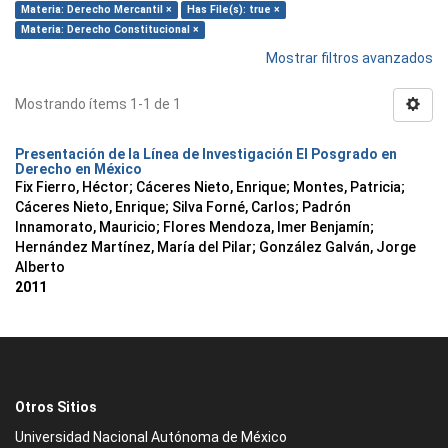
Materia: Derecho Mercantil ×
Has File(s): true ×
Materia: Derecho Constitucional ×
Mostrar filtros avanzados
Mostrando ítems 1-1 de 1
Presentación de la Línea de Investigación El Posgrado en
Derecho en México
Fix Fierro, Héctor
;
Cáceres Nieto, Enrique
;
Montes, Patricia
;
Cáceres Nieto, Enrique
;
Silva Forné, Carlos
;
Padrón
Innamorato, Mauricio
;
Flores Mendoza, Imer Benjamín
;
Hernández Martínez, María del Pilar
;
González Galván, Jorge
Alberto
2011
Otros Sitios
Universidad Nacional Autónoma de México