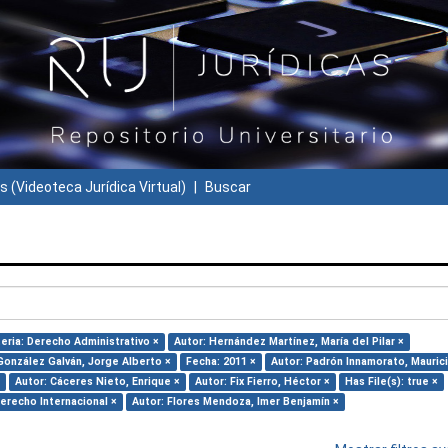
s (Videoteca Jurídica Virtual)
Buscar
eria: Derecho Administrativo ×
Autor: Hernández Martínez, María del Pilar ×
González Galván, Jorge Alberto ×
Fecha: 2011 ×
Autor: Padrón Innamorato, Maurici
Autor: Cáceres Nieto, Enrique ×
Autor: Fix Fierro, Héctor ×
Has File(s): true ×
Derecho Internacional ×
Autor: Flores Mendoza, Imer Benjamín ×