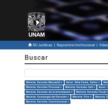
RU Jurídicas
Repositorio Institucional
Video
Buscar
Materia: Derecho Mercantil ×
Autor: Silva Forné, Carlos ×
Mat
Materia: Derecho Procesal ×
Materia: Derecho Civil ×
Autor: 
Materia: Derecho de la Información ×
Materia: Derecho Fiscal ×
Materia: Sociología del Derecho ×
Materia: Otro ×
Materia: 
Materia: Derecho Constitucional ×