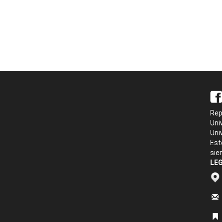
Rep
Uni
Uni
Est
sie
LEG