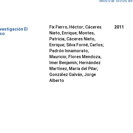
Mostrar filtros 
Fix Fierro, Héctor
;
Cáceres
2011
nvestigación El
Nieto, Enrique
;
Montes,
ico
Patricia
;
Cáceres Nieto,
Enrique
;
Silva Forné, Carlos
;
Padrón Innamorato,
Mauricio
;
Flores Mendoza,
Imer Benjamín
;
Hernández
Martínez, María del Pilar
;
González Galván, Jorge
Alberto