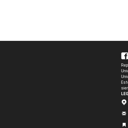
Rep
Uni
Uni
Est
sie
LEG