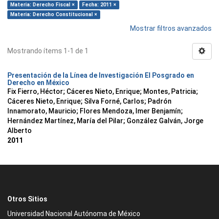
Materia: Derecho Fiscal ×
Fecha: 2011 ×
Materia: Derecho Constitucional ×
Mostrar filtros avanzados
Mostrando ítems 1-1 de 1
Presentación de la Línea de Investigación El Posgrado en
Derecho en México
Fix Fierro, Héctor
;
Cáceres Nieto, Enrique
;
Montes, Patricia
;
Cáceres Nieto, Enrique
;
Silva Forné, Carlos
;
Padrón
Innamorato, Mauricio
;
Flores Mendoza, Imer Benjamín
;
Hernández Martínez, María del Pilar
;
González Galván, Jorge
Alberto
2011
Otros Sitios
Universidad Nacional Autónoma de México