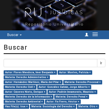
Buscar
Cambiar
navegac
Buscar
Ir
Autor: Flores Mendoza, Imer Benjamín ×
Autor: Montes, Patricia ×
Materia: Derecho Administrativo ×
Autor: Hernández Martínez, María del Pilar ×
Materia: Derecho Procesal ×
Materia: Derecho Civil ×
Autor: González Galván, Jorge Alberto ×
Autor: Cáceres Nieto, Enrique ×
Autor: Padrón Innamorato, Mauricio ×
Materia: Derecho de la Información ×
Materia: Derecho Penal ×
Materia: Derecho Ambiental ×
Autor: Fix Fierro, Héctor ×
Has File(s): true ×
Materia: Sociología del Derecho ×
Materia: Otro ×