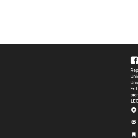
Rep
Uni
Uni
Est
sie
LEG