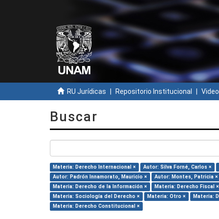
RU Jurídicas
Repositorio Institucional
Video
Buscar
Materia: Derecho Internacional ×
Autor: Silva Forné, Carlos ×
Autor: Padrón Innamorato, Mauricio ×
Autor: Montes, Patricia ×
Materia: Derecho de la Información ×
Materia: Derecho Fiscal ×
Materia: Sociología del Derecho ×
Materia: Otro ×
Materia: 
Materia: Derecho Constitucional ×