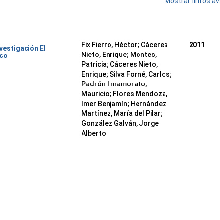
Mostrar filtros 
Fix Fierro, Héctor
;
Cáceres
2011
nvestigación El
Nieto, Enrique
;
Montes,
ico
Patricia
;
Cáceres Nieto,
Enrique
;
Silva Forné, Carlos
;
Padrón Innamorato,
Mauricio
;
Flores Mendoza,
Imer Benjamín
;
Hernández
Martínez, María del Pilar
;
González Galván, Jorge
Alberto