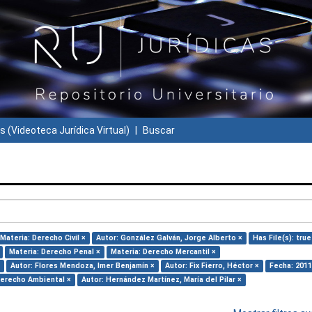
s (Videoteca Jurídica Virtual)
Buscar
Materia: Derecho Civil ×
Autor: González Galván, Jorge Alberto ×
Has File(s): true
Materia: Derecho Penal ×
Materia: Derecho Mercantil ×
Autor: Flores Mendoza, Imer Benjamín ×
Autor: Fix Fierro, Héctor ×
Fecha: 2011
Derecho Ambiental ×
Autor: Hernández Martínez, María del Pilar ×