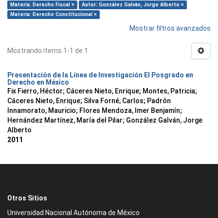
Materia: Derecho Fiscal ×
Autor: González Galván, Jorge Alberto ×
Materia: Derecho Constitucional ×
Mostrar filtros avanzados
Mostrando ítems 1-1 de 1
Presentación de la Línea de Investigación El Posgrado en
Derecho en México
Fix Fierro, Héctor
;
Cáceres Nieto, Enrique
;
Montes, Patricia
;
Cáceres Nieto, Enrique
;
Silva Forné, Carlos
;
Padrón
Innamorato, Mauricio
;
Flores Mendoza, Imer Benjamín
;
Hernández Martínez, María del Pilar
;
González Galván, Jorge
Alberto
2011
Otros Sitios
Universidad Nacional Autónoma de México