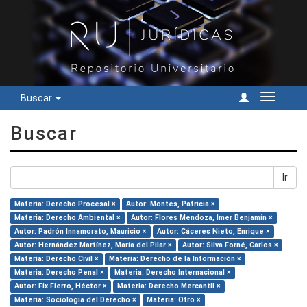
Buscar
Cambiar
navegac
Buscar
Ir
Materia: Derecho Procesal ×
Autor: Montes, Patricia ×
Materia: Derecho Ambiental ×
Autor: Flores Mendoza, Imer Benjamín ×
Autor: Padrón Innamorato, Mauricio ×
Autor: Cáceres Nieto, Enrique ×
Autor: Hernández Martínez, María del Pilar ×
Autor: Silva Forné, Carlos ×
Materia: Derecho Civil ×
Materia: Derecho de la Información ×
Materia: Derecho Penal ×
Materia: Derecho Internacional ×
Autor: Fix Fierro, Héctor ×
Materia: Derecho Mercantil ×
Materia: Sociología del Derecho ×
Materia: Otro ×