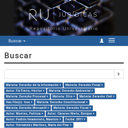
Buscar
Cambiar
navegac
Buscar
Ir
Materia: Derecho de la Información ×
Materia: Derecho Penal ×
Autor: Fix Fierro, Héctor ×
Materia: Derecho Ambiental ×
Materia: Derecho Procesal ×
Materia: Otro ×
Materia: Derecho Civil ×
Has File(s): true ×
Materia: Derecho Constitucional ×
Materia: Derecho Mercantil ×
Materia: Derecho Fiscal ×
Autor: Montes, Patricia ×
Autor: Cáceres Nieto, Enrique ×
Autor: Padrón Innamorato, Mauricio ×
Fecha: 2011 ×
Autor: Hernández Martínez, María del Pilar ×