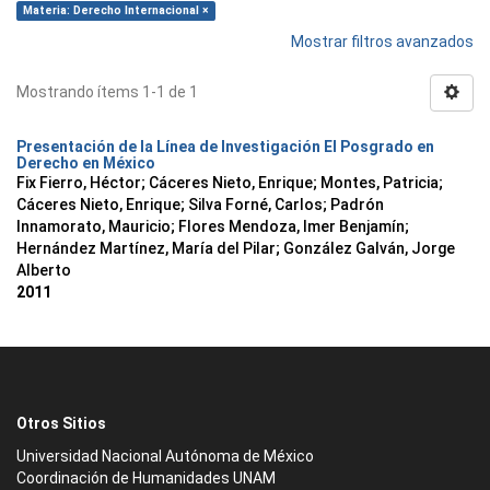
Materia: Derecho Internacional ×
Mostrar filtros avanzados
Mostrando ítems 1-1 de 1
Presentación de la Línea de Investigación El Posgrado en
Derecho en México
Fix Fierro, Héctor
;
Cáceres Nieto, Enrique
;
Montes, Patricia
;
Cáceres Nieto, Enrique
;
Silva Forné, Carlos
;
Padrón
Innamorato, Mauricio
;
Flores Mendoza, Imer Benjamín
;
Hernández Martínez, María del Pilar
;
González Galván, Jorge
Alberto
2011
Otros Sitios
Universidad Nacional Autónoma de México
Coordinación de Humanidades UNAM