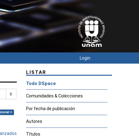
Login
LISTAR
Todo DSpace
Ir
Comunidades & Colecciones
Por fecha de publicación
cional ×
Autores
avanzados
Títulos