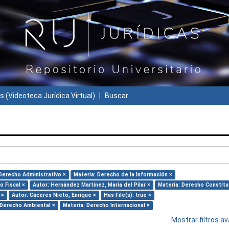
s (Videoteca Jurídica Virtual)
Buscar
Derecho Administrativo ×
Materia: Derecho de la Información ×
o Fiscal ×
Autor: Hernández Martínez, María del Pilar ×
Materia: Derecho Constitu
 ×
Autor: Cáceres Nieto, Enrique ×
Has File(s): true ×
 Derecho Ambiental ×
Materia: Derecho Internacional ×
Mostrar filtros 