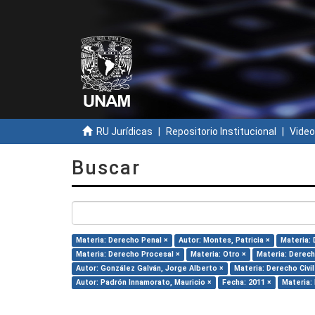
RU Jurídicas
Repositorio Institucional
Video
Buscar
Materia: Derecho Penal ×
Autor: Montes, Patricia ×
Materia: 
Materia: Derecho Procesal ×
Materia: Otro ×
Materia: Derech
Autor: González Galván, Jorge Alberto ×
Materia: Derecho Civil
Autor: Padrón Innamorato, Mauricio ×
Fecha: 2011 ×
Materia: