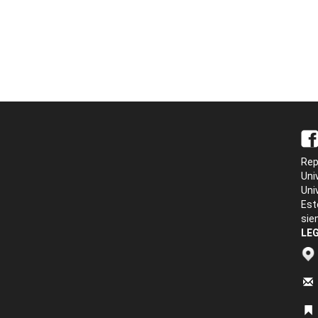
Rep
Uni
Uni
Est
sie
LEG