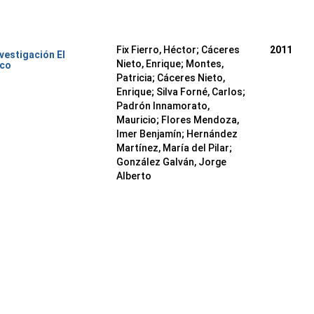
Fix Fierro, Héctor
;
Cáceres
2011
nvestigación El
Nieto, Enrique
;
Montes,
ico
Patricia
;
Cáceres Nieto,
Enrique
;
Silva Forné, Carlos
;
Padrón Innamorato,
Mauricio
;
Flores Mendoza,
Imer Benjamín
;
Hernández
Martínez, María del Pilar
;
González Galván, Jorge
Alberto