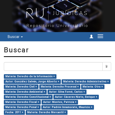
Buscar
Cambiar
navegac
Buscar
Ir
Materia: Derecho de la Información ×
Autor: González Galván, Jorge Alberto ×
Materia: Derecho Administrativo ×
Materia: Derecho Civil ×
Materia: Derecho Procesal ×
Materia: Otro ×
Materia: Derecho Ambiental ×
Autor: Silva Forné, Carlos ×
Materia: Derecho Constitucional ×
Autor: Cáceres Nieto, Enrique ×
Materia: Derecho Fiscal ×
Autor: Montes, Patricia ×
Materia: Derecho Penal ×
Autor: Padrón Innamorato, Mauricio ×
Fecha: 2011 ×
Materia: Derecho Mercantil ×