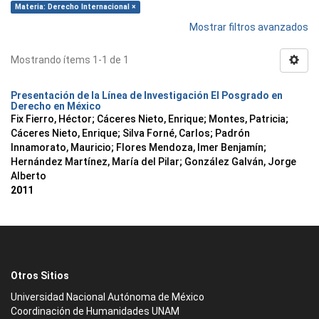
Materia: Derecho Internacional ×
Mostrar filtros avanzados
Mostrando ítems 1-1 de 1
Presentación de la Línea de Investigación El Posgrado en
Derecho en México
Fix Fierro, Héctor
;
Cáceres Nieto, Enrique
;
Montes, Patricia
;
Cáceres Nieto, Enrique
;
Silva Forné, Carlos
;
Padrón
Innamorato, Mauricio
;
Flores Mendoza, Imer Benjamín
;
Hernández Martínez, María del Pilar
;
González Galván, Jorge
Alberto
2011
Otros Sitios
Universidad Nacional Autónoma de México
Coordinación de Humanidades UNAM