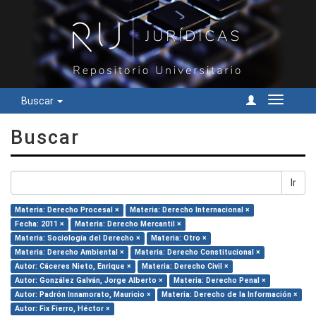
Buscar
Cambiar
navegac
Buscar
Ir
Materia: Derecho Procesal ×
Materia: Derecho Internacional ×
Fecha: 2011 ×
Materia: Derecho Mercantil ×
Materia: Sociología del Derecho ×
Materia: Otro ×
Materia: Derecho Ambiental ×
Materia: Derecho Constitucional ×
Autor: Cáceres Nieto, Enrique ×
Materia: Derecho Civil ×
Autor: González Galván, Jorge Alberto ×
Materia: Derecho Penal ×
Autor: Padrón Innamorato, Mauricio ×
Materia: Derecho de la Información ×
Autor: Fix Fierro, Héctor ×