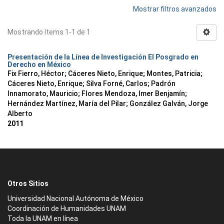
Mostrar filtros avanzados
Mostrando ítems 1-1 de 1
Presentación de la Línea de Investigación El Posgrado en
Derecho en México
Fix Fierro, Héctor
;
Cáceres Nieto, Enrique
;
Montes, Patricia
;
Cáceres Nieto, Enrique
;
Silva Forné, Carlos
;
Padrón
Innamorato, Mauricio
;
Flores Mendoza, Imer Benjamín
;
Hernández Martínez, María del Pilar
;
González Galván, Jorge
Alberto
2011
Otros Sitios
Universidad Nacional Autónoma de México
Coordinación de Humanidades UNAM
Toda la UNAM en línea