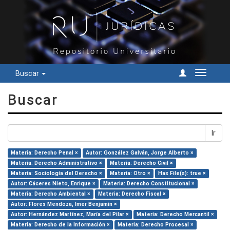
Buscar
Cambiar
navegac
Buscar
Ir
Materia: Derecho Penal ×
Autor: González Galván, Jorge Alberto ×
Materia: Derecho Administrativo ×
Materia: Derecho Civil ×
Materia: Sociología del Derecho ×
Materia: Otro ×
Has File(s): true ×
Autor: Cáceres Nieto, Enrique ×
Materia: Derecho Constitucional ×
Materia: Derecho Ambiental ×
Materia: Derecho Fiscal ×
Autor: Flores Mendoza, Imer Benjamín ×
Autor: Hernández Martínez, María del Pilar ×
Materia: Derecho Mercantil ×
Materia: Derecho de la Información ×
Materia: Derecho Procesal ×