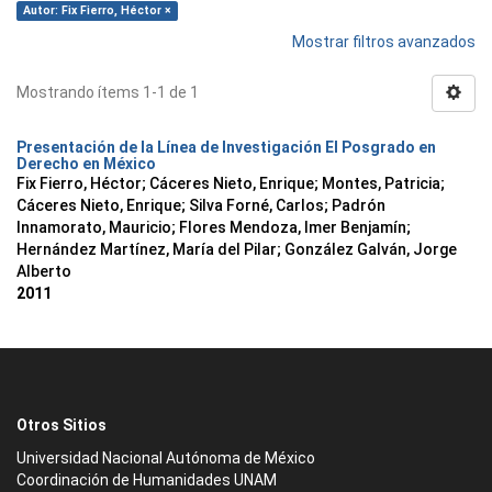
Autor: Fix Fierro, Héctor ×
Mostrar filtros avanzados
Mostrando ítems 1-1 de 1
Presentación de la Línea de Investigación El Posgrado en
Derecho en México
Fix Fierro, Héctor
;
Cáceres Nieto, Enrique
;
Montes, Patricia
;
Cáceres Nieto, Enrique
;
Silva Forné, Carlos
;
Padrón
Innamorato, Mauricio
;
Flores Mendoza, Imer Benjamín
;
Hernández Martínez, María del Pilar
;
González Galván, Jorge
Alberto
2011
Otros Sitios
Universidad Nacional Autónoma de México
Coordinación de Humanidades UNAM