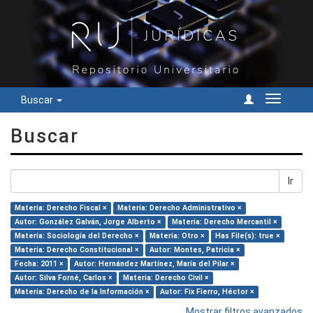
Buscar
Cambiar
navegac
Buscar
Ir
Materia: Derecho Fiscal ×
Materia: Derecho Administrativo ×
Autor: González Galván, Jorge Alberto ×
Materia: Derecho Mercantil ×
Materia: Sociología del Derecho ×
Materia: Otro ×
Has File(s): true ×
Materia: Derecho Constitucional ×
Autor: Montes, Patricia ×
Fecha: 2011 ×
Autor: Hernández Martínez, María del Pilar ×
Autor: Silva Forné, Carlos ×
Materia: Derecho Civil ×
Materia: Derecho de la Información ×
Autor: Fix Fierro, Héctor ×
Mostrar filtros avanzados