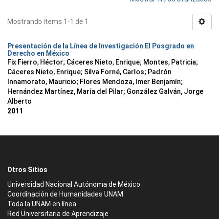
Mostrando ítems 1-1 de 1
Presentación de la Línea de Investigación El Posgrado en
Derecho en México
Fix Fierro, Héctor
;
Cáceres Nieto, Enrique
;
Montes, Patricia
;
Cáceres Nieto, Enrique
;
Silva Forné, Carlos
;
Padrón
Innamorato, Mauricio
;
Flores Mendoza, Imer Benjamín
;
Hernández Martínez, María del Pilar
;
González Galván, Jorge
Alberto
2011
Otros Sitios
Universidad Nacional Autónoma de México
Coordinación de Humanidades UNAM
Toda la UNAM en línea
Red Universitaria de Aprendizaje