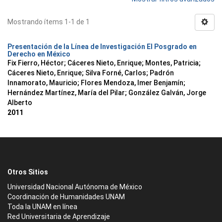
Mostrando ítems 1-1 de 1
Presentación de la Línea de Investigación El Posgrado en
Derecho en México
Fix Fierro, Héctor
;
Cáceres Nieto, Enrique
;
Montes, Patricia
;
Cáceres Nieto, Enrique
;
Silva Forné, Carlos
;
Padrón
Innamorato, Mauricio
;
Flores Mendoza, Imer Benjamín
;
Hernández Martínez, María del Pilar
;
González Galván, Jorge
Alberto
2011
Otros Sitios
Universidad Nacional Autónoma de México
Coordinación de Humanidades UNAM
Toda la UNAM en línea
Red Universitaria de Aprendizaje