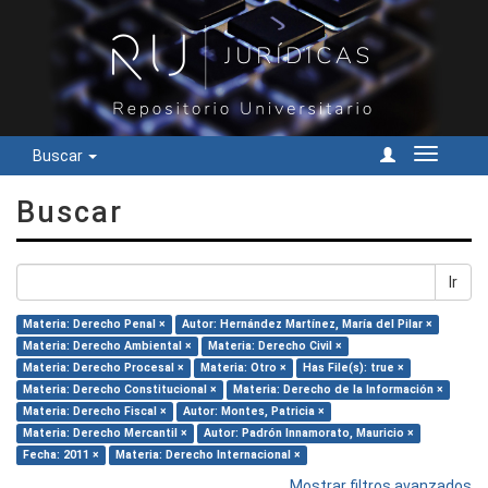
Buscar
Cambiar
navegac
Buscar
Ir
Materia: Derecho Penal ×
Autor: Hernández Martínez, María del Pilar ×
Materia: Derecho Ambiental ×
Materia: Derecho Civil ×
Materia: Derecho Procesal ×
Materia: Otro ×
Has File(s): true ×
Materia: Derecho Constitucional ×
Materia: Derecho de la Información ×
Materia: Derecho Fiscal ×
Autor: Montes, Patricia ×
Materia: Derecho Mercantil ×
Autor: Padrón Innamorato, Mauricio ×
Fecha: 2011 ×
Materia: Derecho Internacional ×
Mostrar filtros avanzados