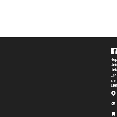
Rep
Uni
Uni
Est
sie
LEG