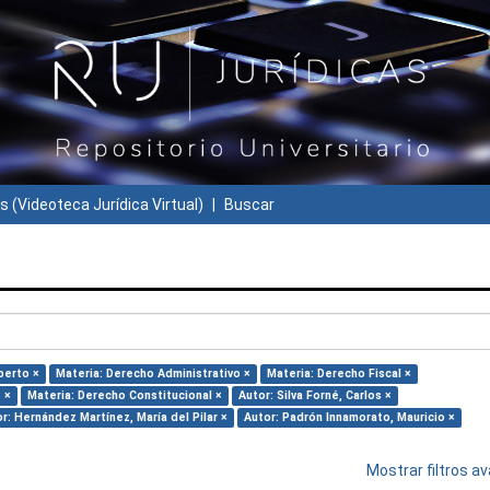
s (Videoteca Jurídica Virtual)
Buscar
berto ×
Materia: Derecho Administrativo ×
Materia: Derecho Fiscal ×
e ×
Materia: Derecho Constitucional ×
Autor: Silva Forné, Carlos ×
r: Hernández Martínez, María del Pilar ×
Autor: Padrón Innamorato, Mauricio ×
Mostrar filtros 