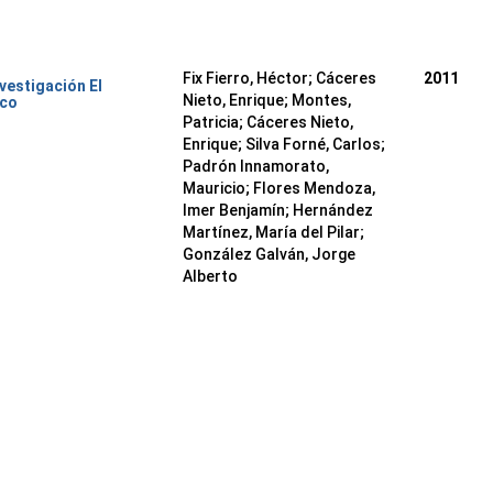
Fix Fierro, Héctor
;
Cáceres
2011
nvestigación El
Nieto, Enrique
;
Montes,
ico
Patricia
;
Cáceres Nieto,
Enrique
;
Silva Forné, Carlos
;
Padrón Innamorato,
Mauricio
;
Flores Mendoza,
Imer Benjamín
;
Hernández
Martínez, María del Pilar
;
González Galván, Jorge
Alberto