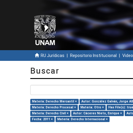
RU Jurídicas
Repositorio Institucional
Video
Buscar
Materia: Derecho Mercantil ×
Autor: González Galván, Jorge Al
Materia: Derecho Procesal ×
Materia: Otro ×
Has File(s): tru
Materia: Derecho Civil ×
Autor: Cáceres Nieto, Enrique ×
Auto
Fecha: 2011 ×
Materia: Derecho Internacional ×