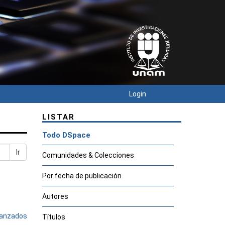
Login
LISTAR
Todo DSpace
Ir
Comunidades & Colecciones
Por fecha de publicación
Autores
avanzados
Títulos