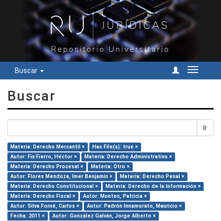
Buscar
Cambiar
navegac
Buscar
Ir
Materia: Derecho Mercantil ×
Has File(s): true ×
Autor: Fix Fierro, Héctor ×
Materia: Derecho Administrativo ×
Materia: Derecho Procesal ×
Materia: Otro ×
Autor: Flores Mendoza, Imer Benjamín ×
Materia: Derecho Penal ×
Materia: Derecho Constitucional ×
Materia: Derecho de la Información ×
Materia: Derecho Fiscal ×
Autor: Montes, Patricia ×
Autor: Silva Forné, Carlos ×
Autor: Padrón Innamorato, Mauricio ×
Fecha: 2011 ×
Autor: González Galván, Jorge Alberto ×