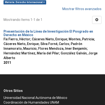
Materia: Derecho Internacional ×
Mostrar filtros avanzados
Mostrando ítems 1-1 de 1
Presentación de la Línea de Investigación El Posgrado en
Derecho en México
Fix Fierro, Héctor
;
Cáceres Nieto, Enrique
;
Montes, Patricia
;
Cáceres Nieto, Enrique
;
Silva Forné, Carlos
;
Padrón
Innamorato, Mauricio
;
Flores Mendoza, Imer Benjamín
;
Hernández Martínez, María del Pilar
;
González Galván, Jorge
Alberto
2011
Otros Sitios
Universidad Nacional Autónoma de México
Coordinación de Humanidades UNAM