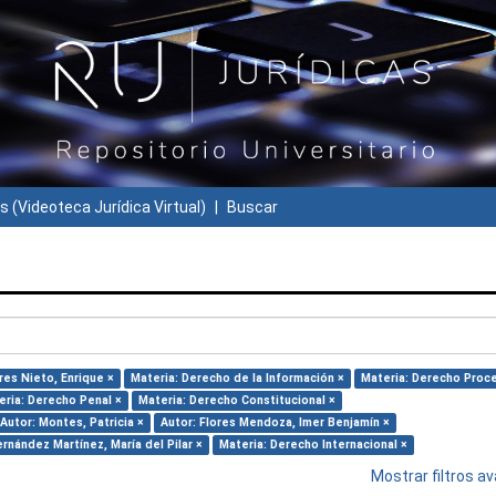
s (Videoteca Jurídica Virtual)
Buscar
res Nieto, Enrique ×
Materia: Derecho de la Información ×
Materia: Derecho Proce
eria: Derecho Penal ×
Materia: Derecho Constitucional ×
Autor: Montes, Patricia ×
Autor: Flores Mendoza, Imer Benjamín ×
ernández Martínez, María del Pilar ×
Materia: Derecho Internacional ×
Mostrar filtros 