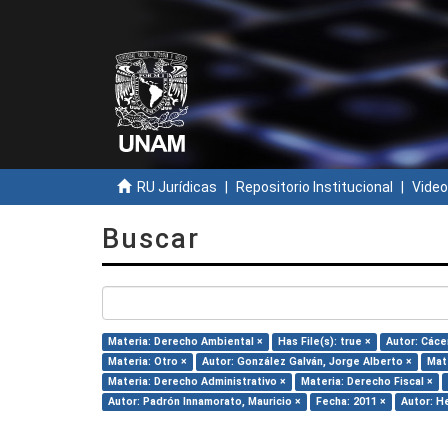
RU Jurídicas
Repositorio Institucional
Video
Buscar
Materia: Derecho Ambiental ×
Has File(s): true ×
Autor: Cáce
Materia: Otro ×
Autor: González Galván, Jorge Alberto ×
Mat
Materia: Derecho Administrativo ×
Materia: Derecho Fiscal ×
Autor: Padrón Innamorato, Mauricio ×
Fecha: 2011 ×
Autor: H