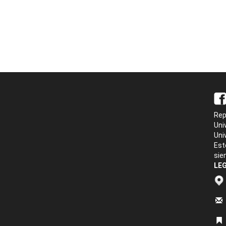
Rep
Uni
Uni
Est
sie
LEG