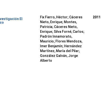
Fix Fierro, Héctor
;
Cáceres
2011
nvestigación El
Nieto, Enrique
;
Montes,
ico
Patricia
;
Cáceres Nieto,
Enrique
;
Silva Forné, Carlos
;
Padrón Innamorato,
Mauricio
;
Flores Mendoza,
Imer Benjamín
;
Hernández
Martínez, María del Pilar
;
González Galván, Jorge
Alberto