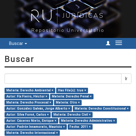
Buscar
Cambiar
navegac
Buscar
Ir
Materia: Derecho Ambiental ×
Has File(s): true ×
Autor: Fix Fierro, Héctor ×
Materia: Derecho Penal ×
Materia: Derecho Procesal ×
Materia: Otro ×
Autor: González Galván, Jorge Alberto ×
Materia: Derecho Constitucional ×
Autor: Silva Forné, Carlos ×
Materia: Derecho Civil ×
Autor: Cáceres Nieto, Enrique ×
Materia: Derecho Administrativo ×
Autor: Padrón Innamorato, Mauricio ×
Fecha: 2011 ×
Materia: Derecho Internacional ×