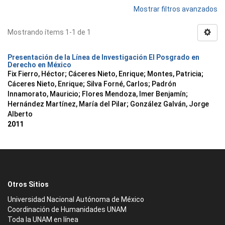
Mostrar filtros avanzados
Mostrando ítems 1-1 de 1
Presentación de la Línea de Investigación El Posgrado en
Derecho en México
Fix Fierro, Héctor
;
Cáceres Nieto, Enrique
;
Montes, Patricia
;
Cáceres Nieto, Enrique
;
Silva Forné, Carlos
;
Padrón
Innamorato, Mauricio
;
Flores Mendoza, Imer Benjamín
;
Hernández Martínez, María del Pilar
;
González Galván, Jorge
Alberto
2011
Otros Sitios
Universidad Nacional Autónoma de México
Coordinación de Humanidades UNAM
Toda la UNAM en línea