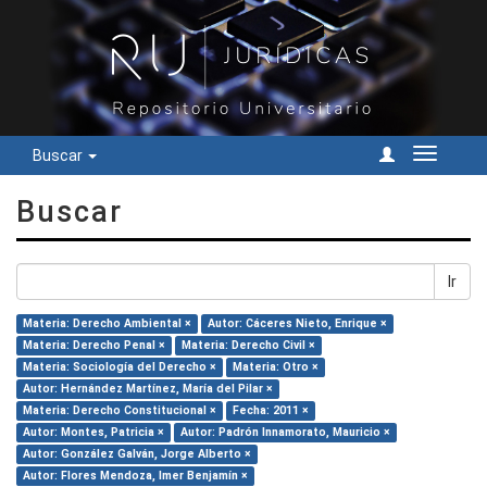
Buscar
Cambiar
navegac
Buscar
Ir
Materia: Derecho Ambiental ×
Autor: Cáceres Nieto, Enrique ×
Materia: Derecho Penal ×
Materia: Derecho Civil ×
Materia: Sociología del Derecho ×
Materia: Otro ×
Autor: Hernández Martínez, María del Pilar ×
Materia: Derecho Constitucional ×
Fecha: 2011 ×
Autor: Montes, Patricia ×
Autor: Padrón Innamorato, Mauricio ×
Autor: González Galván, Jorge Alberto ×
Autor: Flores Mendoza, Imer Benjamín ×