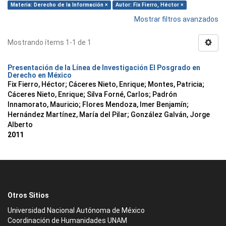
Materia: Derecho de la Información ×
Autor: Fix Fierro, Héctor ×
Mostrar filtros avanzados
Mostrando ítems 1-1 de 1
Presentación de la Línea de Investigación El Posgrado en
Derecho en México
Fix Fierro, Héctor
;
Cáceres Nieto, Enrique
;
Montes, Patricia
;
Cáceres Nieto, Enrique
;
Silva Forné, Carlos
;
Padrón
Innamorato, Mauricio
;
Flores Mendoza, Imer Benjamín
;
Hernández Martínez, María del Pilar
;
González Galván, Jorge
Alberto
2011
Otros Sitios
Universidad Nacional Autónoma de México
Coordinación de Humanidades UNAM