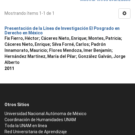
Mostrando ítems 1-1 de 1
Presentación de la Línea de Investigación El Posgrado en
Derecho en México
Fix Fierro, Héctor
;
Cáceres Nieto, Enrique
;
Montes, Patricia
;
Cáceres Nieto, Enrique
;
Silva Forné, Carlos
;
Padrón
Innamorato, Mauricio
;
Flores Mendoza, Imer Benjamín
;
Hernández Martínez, María del Pilar
;
González Galván, Jorge
Alberto
2011
Otros Sitios
Universidad Nacional Autónoma de México
Coordinación de Humanidades UNAM
Toda la UNAM en línea
Red Universitaria de Aprendizaje