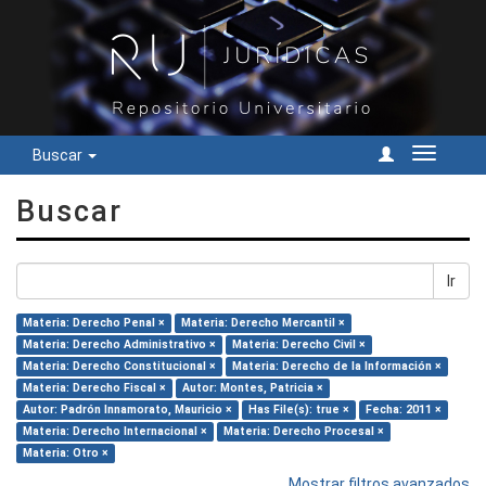
Buscar
Cambiar
navegac
Buscar
Ir
Materia: Derecho Penal ×
Materia: Derecho Mercantil ×
Materia: Derecho Administrativo ×
Materia: Derecho Civil ×
Materia: Derecho Constitucional ×
Materia: Derecho de la Información ×
Materia: Derecho Fiscal ×
Autor: Montes, Patricia ×
Autor: Padrón Innamorato, Mauricio ×
Has File(s): true ×
Fecha: 2011 ×
Materia: Derecho Internacional ×
Materia: Derecho Procesal ×
Materia: Otro ×
Mostrar filtros avanzados