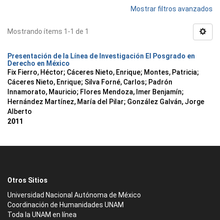
Mostrar filtros avanzados
Mostrando ítems 1-1 de 1
Presentación de la Línea de Investigación El Posgrado en
Derecho en México
Fix Fierro, Héctor
;
Cáceres Nieto, Enrique
;
Montes, Patricia
;
Cáceres Nieto, Enrique
;
Silva Forné, Carlos
;
Padrón
Innamorato, Mauricio
;
Flores Mendoza, Imer Benjamín
;
Hernández Martínez, María del Pilar
;
González Galván, Jorge
Alberto
2011
Otros Sitios
Universidad Nacional Autónoma de México
Coordinación de Humanidades UNAM
Toda la UNAM en línea