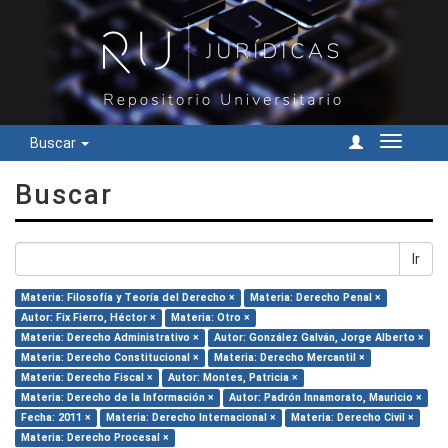
Buscar
Cambiar
navegac
Buscar
Ir
Materia: Filosofía y Teoría del Derecho ×
Materia: Derecho Penal ×
Autor: Fix Fierro, Héctor ×
Materia: Otro ×
Materia: Derecho Administrativo ×
Autor: González Galván, Jorge Alberto ×
Materia: Derecho Constitucional ×
Materia: Derecho Mercantil ×
Materia: Derecho Fiscal ×
Autor: Montes, Patricia ×
Materia: Derecho de la Información ×
Autor: Padrón Innamorato, Mauricio ×
Fecha: 2011 ×
Materia: Derecho Internacional ×
Materia: Derecho Civil ×
Materia: Derecho Procesal ×