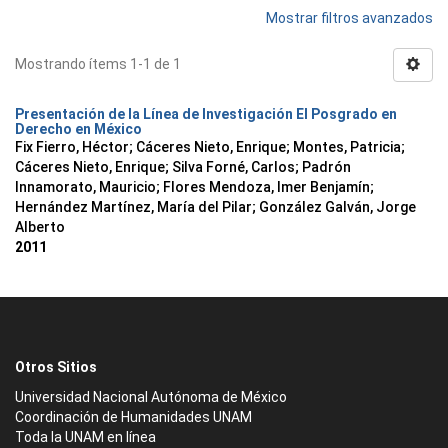
Mostrar filtros avanzados
Mostrando ítems 1-1 de 1
Presentación de la Línea de Investigación El Posgrado en
Derecho en México
Fix Fierro, Héctor
;
Cáceres Nieto, Enrique
;
Montes, Patricia
;
Cáceres Nieto, Enrique
;
Silva Forné, Carlos
;
Padrón
Innamorato, Mauricio
;
Flores Mendoza, Imer Benjamín
;
Hernández Martínez, María del Pilar
;
González Galván, Jorge
Alberto
2011
Otros Sitios
Universidad Nacional Autónoma de México
Coordinación de Humanidades UNAM
Toda la UNAM en línea