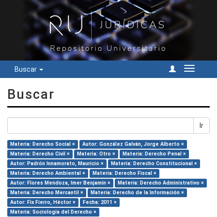
Buscar
Cambiar
navegac
Buscar
Ir
Materia: Derecho Social ×
Autor: González Galván, Jorge Alberto ×
Materia: Derecho Civil ×
Materia: Otro ×
Materia: Derecho Penal ×
Autor: Padrón Innamorato, Mauricio ×
Materia: Derecho Constitucional ×
Materia: Derecho Ambiental ×
Materia: Derecho Fiscal ×
Autor: Flores Mendoza, Imer Benjamín ×
Materia: Derecho Administrativo ×
Materia: Derecho Mercantil ×
Materia: Derecho de la Información ×
Autor: Fix Fierro, Héctor ×
Fecha: 2011 ×
Materia: Sociología del Derecho ×