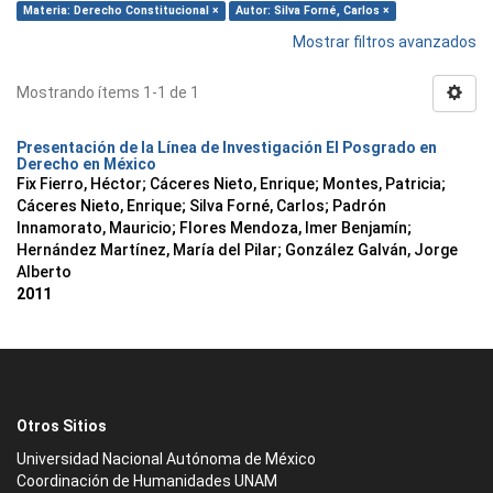
Materia: Derecho Constitucional ×
Autor: Silva Forné, Carlos ×
Mostrar filtros avanzados
Mostrando ítems 1-1 de 1
Presentación de la Línea de Investigación El Posgrado en
Derecho en México
Fix Fierro, Héctor
;
Cáceres Nieto, Enrique
;
Montes, Patricia
;
Cáceres Nieto, Enrique
;
Silva Forné, Carlos
;
Padrón
Innamorato, Mauricio
;
Flores Mendoza, Imer Benjamín
;
Hernández Martínez, María del Pilar
;
González Galván, Jorge
Alberto
2011
Otros Sitios
Universidad Nacional Autónoma de México
Coordinación de Humanidades UNAM