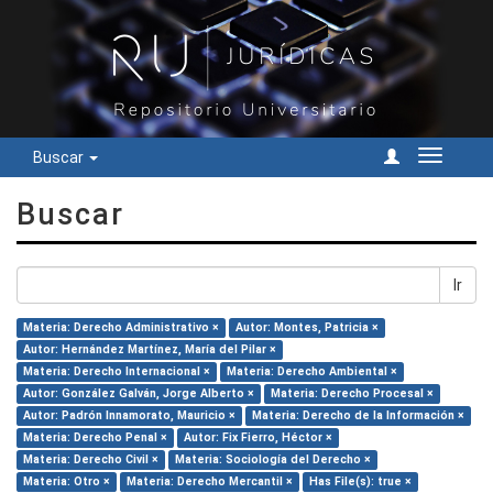
Buscar
Cambiar
navegac
Buscar
Ir
Materia: Derecho Administrativo ×
Autor: Montes, Patricia ×
Autor: Hernández Martínez, María del Pilar ×
Materia: Derecho Internacional ×
Materia: Derecho Ambiental ×
Autor: González Galván, Jorge Alberto ×
Materia: Derecho Procesal ×
Autor: Padrón Innamorato, Mauricio ×
Materia: Derecho de la Información ×
Materia: Derecho Penal ×
Autor: Fix Fierro, Héctor ×
Materia: Derecho Civil ×
Materia: Sociología del Derecho ×
Materia: Otro ×
Materia: Derecho Mercantil ×
Has File(s): true ×