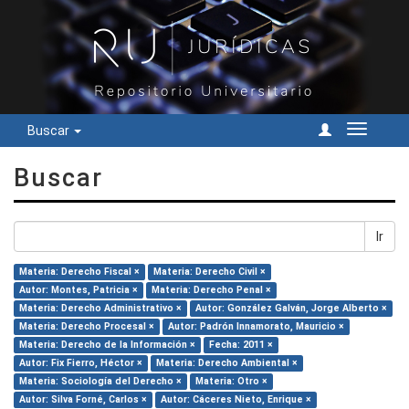
Buscar
Cambiar
navegac
Buscar
Ir
Materia: Derecho Fiscal ×
Materia: Derecho Civil ×
Autor: Montes, Patricia ×
Materia: Derecho Penal ×
Materia: Derecho Administrativo ×
Autor: González Galván, Jorge Alberto ×
Materia: Derecho Procesal ×
Autor: Padrón Innamorato, Mauricio ×
Materia: Derecho de la Información ×
Fecha: 2011 ×
Autor: Fix Fierro, Héctor ×
Materia: Derecho Ambiental ×
Materia: Sociología del Derecho ×
Materia: Otro ×
Autor: Silva Forné, Carlos ×
Autor: Cáceres Nieto, Enrique ×