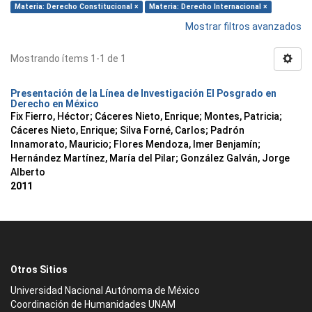
Materia: Derecho Constitucional ×
Materia: Derecho Internacional ×
Mostrar filtros avanzados
Mostrando ítems 1-1 de 1
Presentación de la Línea de Investigación El Posgrado en
Derecho en México
Fix Fierro, Héctor
;
Cáceres Nieto, Enrique
;
Montes, Patricia
;
Cáceres Nieto, Enrique
;
Silva Forné, Carlos
;
Padrón
Innamorato, Mauricio
;
Flores Mendoza, Imer Benjamín
;
Hernández Martínez, María del Pilar
;
González Galván, Jorge
Alberto
2011
Otros Sitios
Universidad Nacional Autónoma de México
Coordinación de Humanidades UNAM