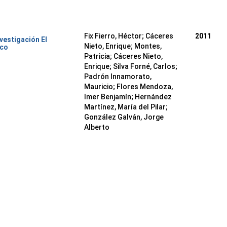
Fix Fierro, Héctor
;
Cáceres
2011
nvestigación El
Nieto, Enrique
;
Montes,
ico
Patricia
;
Cáceres Nieto,
Enrique
;
Silva Forné, Carlos
;
Padrón Innamorato,
Mauricio
;
Flores Mendoza,
Imer Benjamín
;
Hernández
Martínez, María del Pilar
;
González Galván, Jorge
Alberto