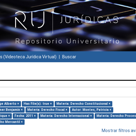
s (Videoteca Jurídica Virtual)
Buscar
ge Alberto ×
Has File(s): true ×
Materia: Derecho Constitucional ×
mer Benjamín ×
Materia: Derecho Fiscal ×
Autor: Montes, Patricia ×
rique ×
Fecha: 2011 ×
Materia: Derecho Internacional ×
Materia: Derecho Proces
ho Mercantil ×
Mostrar filtros 