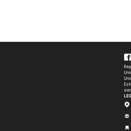
Rep
Uni
Uni
Est
sie
LEG