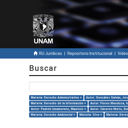
RU Jurídicas
Repositorio Institucional
Video
Buscar
Materia: Derecho Administrativo ×
Autor: González Galván, Jor
Materia: Derecho de la Información ×
Autor: Flores Mendoza, I
Autor: Padrón Innamorato, Mauricio ×
Autor: Cáceres Nieto, En
Materia: Derecho Ambiental ×
Materia: Otro ×
Materia: Derec