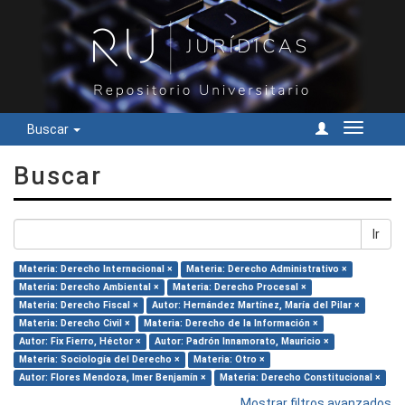
Buscar
Cambiar
navegac
Buscar
Ir
Materia: Derecho Internacional ×
Materia: Derecho Administrativo ×
Materia: Derecho Ambiental ×
Materia: Derecho Procesal ×
Materia: Derecho Fiscal ×
Autor: Hernández Martínez, María del Pilar ×
Materia: Derecho Civil ×
Materia: Derecho de la Información ×
Autor: Fix Fierro, Héctor ×
Autor: Padrón Innamorato, Mauricio ×
Materia: Sociología del Derecho ×
Materia: Otro ×
Autor: Flores Mendoza, Imer Benjamín ×
Materia: Derecho Constitucional ×
Mostrar filtros avanzados