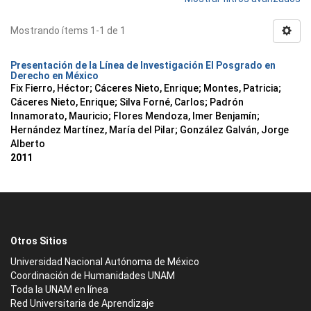
Mostrando ítems 1-1 de 1
Presentación de la Línea de Investigación El Posgrado en
Derecho en México
Fix Fierro, Héctor
;
Cáceres Nieto, Enrique
;
Montes, Patricia
;
Cáceres Nieto, Enrique
;
Silva Forné, Carlos
;
Padrón
Innamorato, Mauricio
;
Flores Mendoza, Imer Benjamín
;
Hernández Martínez, María del Pilar
;
González Galván, Jorge
Alberto
2011
Otros Sitios
Universidad Nacional Autónoma de México
Coordinación de Humanidades UNAM
Toda la UNAM en línea
Red Universitaria de Aprendizaje