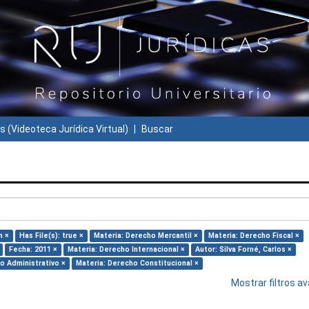
s (Videoteca Jurídica Virtual)
Buscar
n ×
Has File(s): true ×
Materia: Derecho Mercantil ×
Materia: Derecho Fiscal ×
Fecha: 2011 ×
Materia: Derecho Internacional ×
Autor: Silva Forné, Carlos ×
o Administrativo ×
Materia: Derecho Constitucional ×
Mostrar filtros 