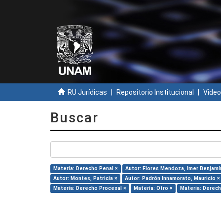
RU Jurídicas
Repositorio Institucional
Video
Buscar
Materia: Derecho Penal ×
Autor: Flores Mendoza, Imer Benjamí
Autor: Montes, Patricia ×
Autor: Padrón Innamorato, Mauricio ×
Materia: Derecho Procesal ×
Materia: Otro ×
Materia: Derech