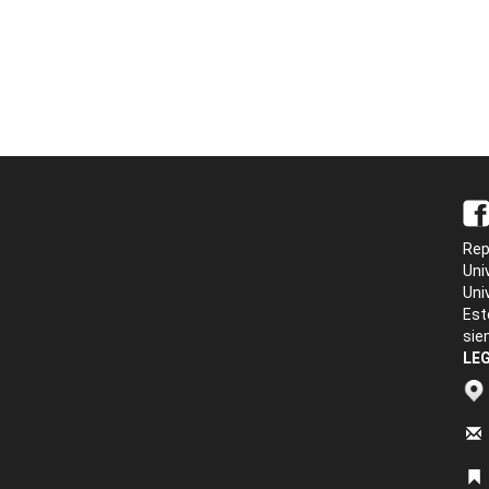
Rep
Uni
Uni
Est
sie
LEG