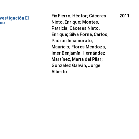
Fix Fierro, Héctor
;
Cáceres
2011
nvestigación El
Nieto, Enrique
;
Montes,
ico
Patricia
;
Cáceres Nieto,
Enrique
;
Silva Forné, Carlos
;
Padrón Innamorato,
Mauricio
;
Flores Mendoza,
Imer Benjamín
;
Hernández
Martínez, María del Pilar
;
González Galván, Jorge
Alberto