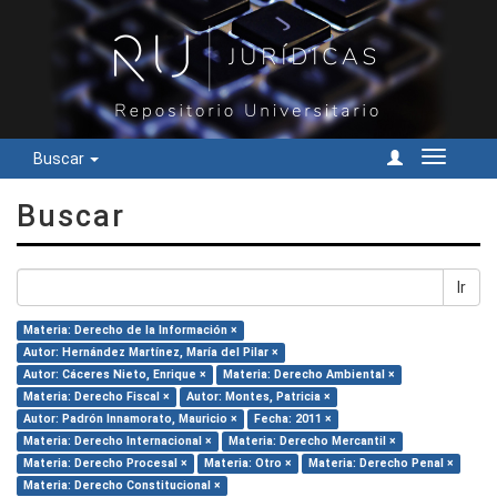
Buscar
Cambiar
navegac
Buscar
Ir
Materia: Derecho de la Información ×
Autor: Hernández Martínez, María del Pilar ×
Autor: Cáceres Nieto, Enrique ×
Materia: Derecho Ambiental ×
Materia: Derecho Fiscal ×
Autor: Montes, Patricia ×
Autor: Padrón Innamorato, Mauricio ×
Fecha: 2011 ×
Materia: Derecho Internacional ×
Materia: Derecho Mercantil ×
Materia: Derecho Procesal ×
Materia: Otro ×
Materia: Derecho Penal ×
Materia: Derecho Constitucional ×