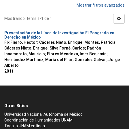
Mostrar filtros avanzados
Mostrando ítems 1-1 de 1
Presentación de la Línea de Investigación El Posgrado en
Derecho en México
Fix Fierro, Héctor
;
Cáceres Nieto, Enrique
;
Montes, Patricia
;
Cáceres Nieto, Enrique
;
Silva Forné, Carlos
;
Padrón
Innamorato, Mauricio
;
Flores Mendoza, Imer Benjamín
;
Hernández Martínez, María del Pilar
;
González Galván, Jorge
Alberto
2011
Otros Sitios
Universidad Nacional Autónoma de México
Coordinación de Humanidades UNAM
Toda la UNAM en línea