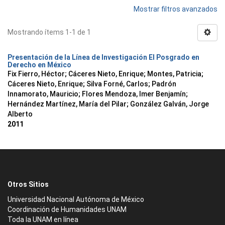
Mostrar filtros avanzados
Mostrando ítems 1-1 de 1
Presentación de la Línea de Investigación El Posgrado en
Derecho en México
Fix Fierro, Héctor
;
Cáceres Nieto, Enrique
;
Montes, Patricia
;
Cáceres Nieto, Enrique
;
Silva Forné, Carlos
;
Padrón
Innamorato, Mauricio
;
Flores Mendoza, Imer Benjamín
;
Hernández Martínez, María del Pilar
;
González Galván, Jorge
Alberto
2011
Otros Sitios
Universidad Nacional Autónoma de México
Coordinación de Humanidades UNAM
Toda la UNAM en línea