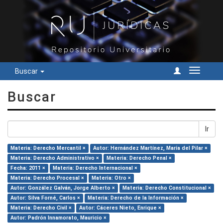
Buscar
Cambiar
navegac
Buscar
Ir
Materia: Derecho Mercantil ×
Autor: Hernández Martínez, María del Pilar ×
Materia: Derecho Administrativo ×
Materia: Derecho Penal ×
Fecha: 2011 ×
Materia: Derecho Internacional ×
Materia: Derecho Procesal ×
Materia: Otro ×
Autor: González Galván, Jorge Alberto ×
Materia: Derecho Constitucional ×
Autor: Silva Forné, Carlos ×
Materia: Derecho de la Información ×
Materia: Derecho Civil ×
Autor: Cáceres Nieto, Enrique ×
Autor: Padrón Innamorato, Mauricio ×