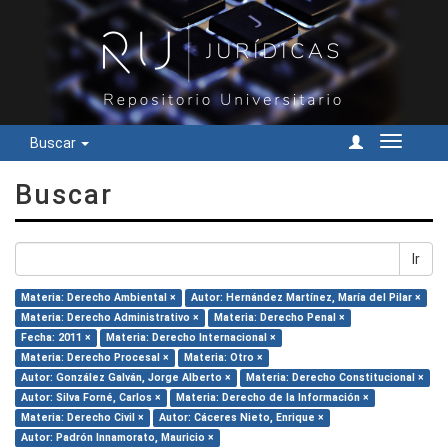
Buscar
Cambiar
navegac
Buscar
Ir
Materia: Derecho Ambiental ×
Autor: Hernández Martínez, María del Pilar ×
Materia: Derecho Administrativo ×
Materia: Derecho Penal ×
Fecha: 2011 ×
Materia: Derecho Internacional ×
Materia: Derecho Procesal ×
Materia: Otro ×
Autor: González Galván, Jorge Alberto ×
Materia: Derecho Constitucional ×
Autor: Silva Forné, Carlos ×
Materia: Derecho de la Información ×
Materia: Derecho Civil ×
Autor: Cáceres Nieto, Enrique ×
Autor: Padrón Innamorato, Mauricio ×