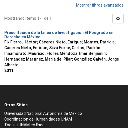
Mostrar filtros avanzados
Mostrando ítems 1-1 de 1
Presentación de la Línea de Investigación El Posgrado en
Derecho en México
Fix Fierro, Héctor
;
Cáceres Nieto, Enrique
;
Montes, Patricia
;
Cáceres Nieto, Enrique
;
Silva Forné, Carlos
;
Padrón
Innamorato, Mauricio
;
Flores Mendoza, Imer Benjamín
;
Hernández Martínez, María del Pilar
;
González Galván, Jorge
Alberto
2011
Otros Sitios
Universidad Nacional Autónoma de México
Coordinación de Humanidades UNAM
Toda la UNAM en línea