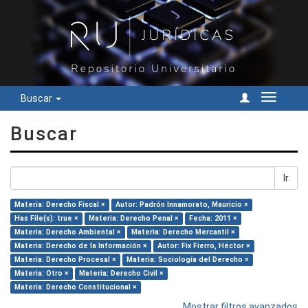
Buscar
Cambiar
navegac
Buscar
Ir
Materia: Derecho Fiscal ×
Autor: Padrón Innamorato, Mauricio ×
Has File(s): true ×
Materia: Derecho Penal ×
Fecha: 2011 ×
Materia: Derecho Ambiental ×
Materia: Derecho Mercantil ×
Materia: Derecho de la Información ×
Autor: Fix Fierro, Héctor ×
Materia: Derecho Procesal ×
Materia: Sociología del Derecho ×
Materia: Otro ×
Materia: Derecho Civil ×
Materia: Derecho Constitucional ×
Mostrar filtros avanzados