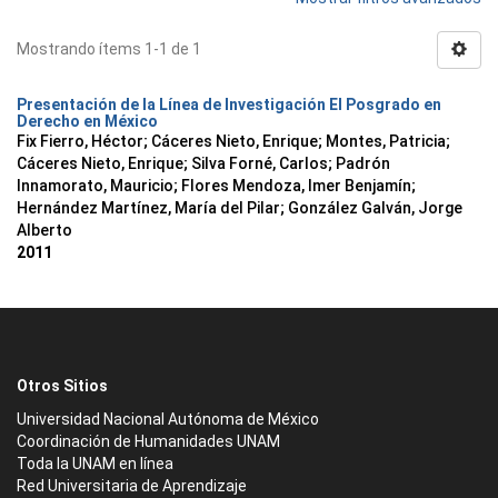
Mostrando ítems 1-1 de 1
Presentación de la Línea de Investigación El Posgrado en
Derecho en México
Fix Fierro, Héctor
;
Cáceres Nieto, Enrique
;
Montes, Patricia
;
Cáceres Nieto, Enrique
;
Silva Forné, Carlos
;
Padrón
Innamorato, Mauricio
;
Flores Mendoza, Imer Benjamín
;
Hernández Martínez, María del Pilar
;
González Galván, Jorge
Alberto
2011
Otros Sitios
Universidad Nacional Autónoma de México
Coordinación de Humanidades UNAM
Toda la UNAM en línea
Red Universitaria de Aprendizaje