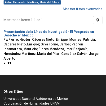
Autor: Hernández Martínez, María del Pilar ×
Mostrar filtros avanzados
Mostrando ítems 1-1 de 1
Presentación de la Línea de Investigación El Posgrado en
Derecho en México
Fix Fierro, Héctor
;
Cáceres Nieto, Enrique
;
Montes, Patricia
;
Cáceres Nieto, Enrique
;
Silva Forné, Carlos
;
Padrón
Innamorato, Mauricio
;
Flores Mendoza, Imer Benjamín
;
Hernández Martínez, María del Pilar
;
González Galván, Jorge
Alberto
2011
Otros Sitios
Universidad Nacional Autónoma de México
Coordinación de Humanidades UNAM