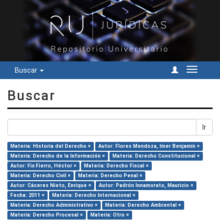
Buscar
Cambiar
navegac
Buscar
Ir
Materia: Historia del Derecho ×
Autor: Flores Mendoza, Imer Benjamín ×
Materia: Derecho de la Información ×
Materia: Derecho Constitucional ×
Autor: Fix Fierro, Héctor ×
Materia: Derecho Fiscal ×
Materia: Derecho Civil ×
Materia: Derecho Penal ×
Autor: Cáceres Nieto, Enrique ×
Autor: Padrón Innamorato, Mauricio ×
Fecha: 2011 ×
Materia: Derecho Internacional ×
Materia: Derecho Administrativo ×
Materia: Derecho Ambiental ×
Materia: Derecho Procesal ×
Materia: Otro ×