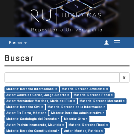
Buscar
Cambiar
navegac
Buscar
Ir
Materia: Derecho Internacional ×
Materia: Derecho Ambiental ×
Autor: González Galván, Jorge Alberto ×
Materia: Derecho Penal ×
Autor: Hernández Martínez, María del Pilar ×
Materia: Derecho Mercantil ×
Materia: Derecho Civil ×
Materia: Derecho de la Información ×
Autor: Fix Fierro, Héctor ×
Materia: Derecho Administrativo ×
Materia: Sociología del Derecho ×
Materia: Otro ×
Autor: Padrón Innamorato, Mauricio ×
Materia: Derecho Fiscal ×
Materia: Derecho Constitucional ×
Autor: Montes, Patricia ×