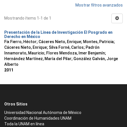
Mostrar filtros avanzados
Mostrando ítems 1-1 de 1
Presentación de la Línea de Investigación El Posgrado en
Derecho en México
Fix Fierro, Héctor
;
Cáceres Nieto, Enrique
;
Montes, Patricia
;
Cáceres Nieto, Enrique
;
Silva Forné, Carlos
;
Padrón
Innamorato, Mauricio
;
Flores Mendoza, Imer Benjamín
;
Hernández Martínez, María del Pilar
;
González Galván, Jorge
Alberto
2011
Otros Sitios
Universidad Nacional Autónoma de México
Coordinación de Humanidades UNAM
Toda la UNAM en línea