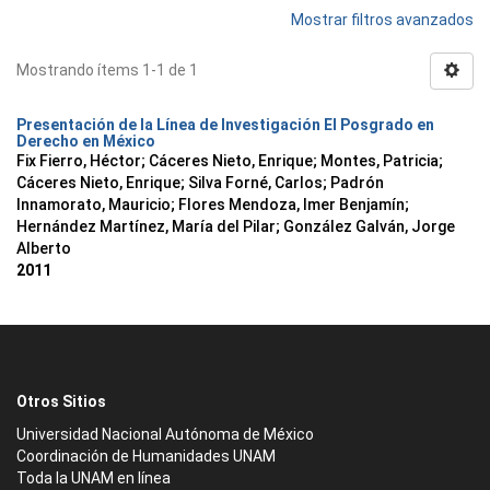
Mostrar filtros avanzados
Mostrando ítems 1-1 de 1
Presentación de la Línea de Investigación El Posgrado en
Derecho en México
Fix Fierro, Héctor
;
Cáceres Nieto, Enrique
;
Montes, Patricia
;
Cáceres Nieto, Enrique
;
Silva Forné, Carlos
;
Padrón
Innamorato, Mauricio
;
Flores Mendoza, Imer Benjamín
;
Hernández Martínez, María del Pilar
;
González Galván, Jorge
Alberto
2011
Otros Sitios
Universidad Nacional Autónoma de México
Coordinación de Humanidades UNAM
Toda la UNAM en línea