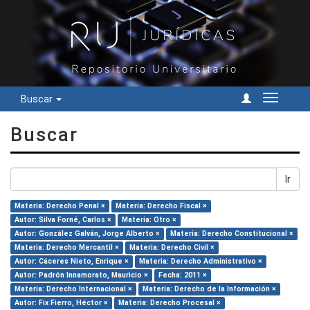
Buscar
Cambiar
navegac
Buscar
Ir
Materia: Derecho Penal ×
Materia: Derecho Fiscal ×
Autor: Silva Forné, Carlos ×
Materia: Otro ×
Autor: González Galván, Jorge Alberto ×
Materia: Derecho Constitucional ×
Materia: Derecho Mercantil ×
Materia: Derecho Civil ×
Autor: Cáceres Nieto, Enrique ×
Materia: Derecho Administrativo ×
Autor: Padrón Innamorato, Mauricio ×
Fecha: 2011 ×
Materia: Derecho Internacional ×
Materia: Derecho de la Información ×
Autor: Fix Fierro, Héctor ×
Materia: Derecho Procesal ×