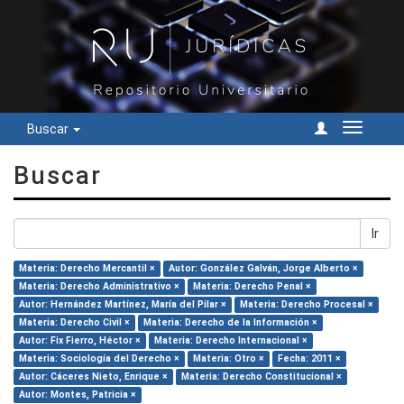
Buscar
Cambiar
navegac
Buscar
Ir
Materia: Derecho Mercantil ×
Autor: González Galván, Jorge Alberto ×
Materia: Derecho Administrativo ×
Materia: Derecho Penal ×
Autor: Hernández Martínez, María del Pilar ×
Materia: Derecho Procesal ×
Materia: Derecho Civil ×
Materia: Derecho de la Información ×
Autor: Fix Fierro, Héctor ×
Materia: Derecho Internacional ×
Materia: Sociología del Derecho ×
Materia: Otro ×
Fecha: 2011 ×
Autor: Cáceres Nieto, Enrique ×
Materia: Derecho Constitucional ×
Autor: Montes, Patricia ×