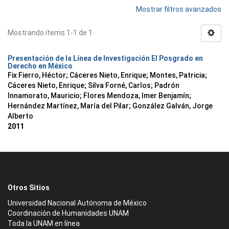
Mostrar filtros avanzados
Mostrando ítems 1-1 de 1
Presentación de la Línea de Investigación El Posgrado en
Derecho en México
Fix Fierro, Héctor
;
Cáceres Nieto, Enrique
;
Montes, Patricia
;
Cáceres Nieto, Enrique
;
Silva Forné, Carlos
;
Padrón
Innamorato, Mauricio
;
Flores Mendoza, Imer Benjamín
;
Hernández Martínez, María del Pilar
;
González Galván, Jorge
Alberto
2011
Otros Sitios
Universidad Nacional Autónoma de México
Coordinación de Humanidades UNAM
Toda la UNAM en línea