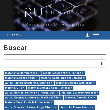
Buscar
Cambiar
navegac
Buscar
Ir
Materia: Salud y Derecho ×
Autor: Cáceres Nieto, Enrique ×
Materia: Derecho Penal ×
Materia: Sociología del Derecho ×
Autor: Padrón Innamorato, Mauricio ×
Materia: Derecho Ambiental ×
Materia: Otro ×
Materia: Derecho Constitucional ×
Autor: Montes, Patricia ×
Fecha: 2011 ×
Materia: Derecho Procesal ×
Autor: Hernández Martínez, María del Pilar ×
Materia: Derecho Civil ×
Materia: Derecho de la Información ×
Autor: González Galván, Jorge Alberto ×
Autor: Fix Fierro, Héctor ×