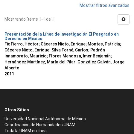
Mostrar filtros avanzados
Mostrando ítems 1-1 de 1
Presentación de la Línea de Investigación El Posgrado en
Derecho en México
Fix Fierro, Héctor
;
Cáceres Nieto, Enrique
;
Montes, Patricia
;
Cáceres Nieto, Enrique
;
Silva Forné, Carlos
;
Padrón
Innamorato, Mauricio
;
Flores Mendoza, Imer Benjamín
;
Hernández Martínez, María del Pilar
;
González Galván, Jorge
Alberto
2011
Otros Sitios
Universidad Nacional Autónoma de México
Coordinación de Humanidades UNAM
Toda la UNAM en línea