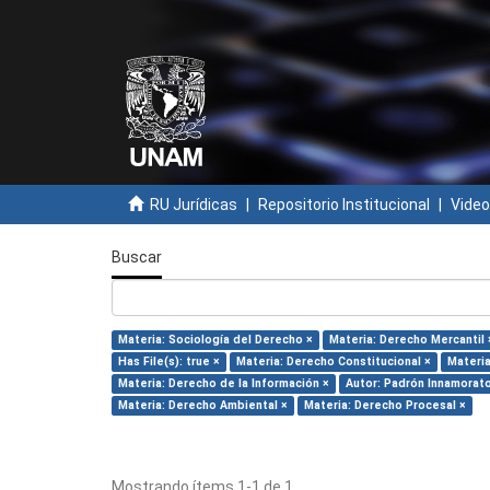
RU Jurídicas
Repositorio Institucional
Video
Buscar
Materia: Sociología del Derecho ×
Materia: Derecho Mercantil 
Has File(s): true ×
Materia: Derecho Constitucional ×
Materia
Materia: Derecho de la Información ×
Autor: Padrón Innamorato
Materia: Derecho Ambiental ×
Materia: Derecho Procesal ×
Mostrando ítems 1-1 de 1