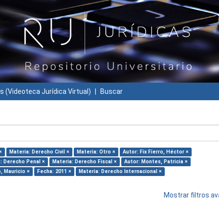
s (Videoteca Jurídica Virtual)
Buscar
×
Materia: Derecho Civil ×
Materia: Otro ×
Autor: Fix Fierro, Héctor ×
: Derecho Penal ×
Materia: Derecho Fiscal ×
Autor: Montes, Patricia ×
, Mauricio ×
Fecha: 2011 ×
Materia: Derecho Internacional ×
Mostrar filtros 