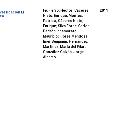
Fix Fierro, Héctor
;
Cáceres
2011
nvestigación El
Nieto, Enrique
;
Montes,
ico
Patricia
;
Cáceres Nieto,
Enrique
;
Silva Forné, Carlos
;
Padrón Innamorato,
Mauricio
;
Flores Mendoza,
Imer Benjamín
;
Hernández
Martínez, María del Pilar
;
González Galván, Jorge
Alberto