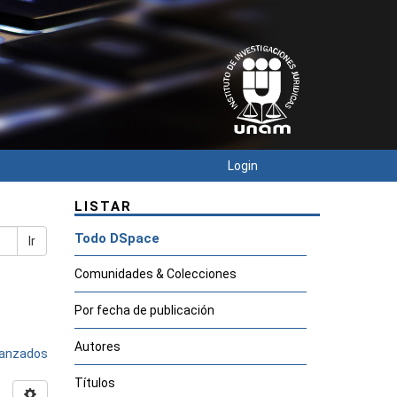
Login
LISTAR
Todo DSpace
Ir
Comunidades & Colecciones
Por fecha de publicación
Autores
avanzados
Títulos