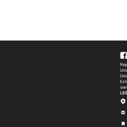
Rep
Uni
Uni
Est
sie
LEG