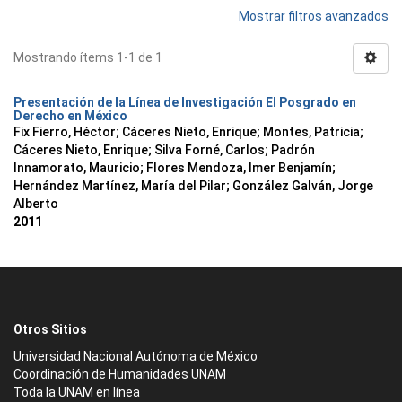
Mostrar filtros avanzados
Mostrando ítems 1-1 de 1
Presentación de la Línea de Investigación El Posgrado en
Derecho en México
Fix Fierro, Héctor
;
Cáceres Nieto, Enrique
;
Montes, Patricia
;
Cáceres Nieto, Enrique
;
Silva Forné, Carlos
;
Padrón
Innamorato, Mauricio
;
Flores Mendoza, Imer Benjamín
;
Hernández Martínez, María del Pilar
;
González Galván, Jorge
Alberto
2011
Otros Sitios
Universidad Nacional Autónoma de México
Coordinación de Humanidades UNAM
Toda la UNAM en línea