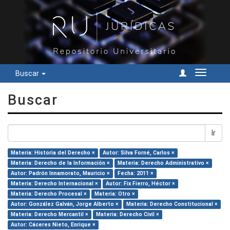
Buscar
Cambiar
navegac
Buscar
Ir
Materia: Historia del Derecho ×
Autor: Silva Forné, Carlos ×
Materia: Derecho de la Información ×
Materia: Derecho Administrativo ×
Autor: Padrón Innamorato, Mauricio ×
Fecha: 2011 ×
Materia: Derecho Internacional ×
Autor: Fix Fierro, Héctor ×
Materia: Derecho Procesal ×
Materia: Otro ×
Autor: González Galván, Jorge Alberto ×
Materia: Derecho Constitucional ×
Materia: Derecho Mercantil ×
Materia: Derecho Civil ×
Autor: Cáceres Nieto, Enrique ×