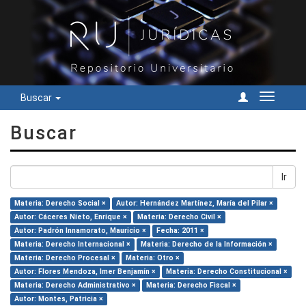
Buscar
Cambiar
navegac
Buscar
Ir
Materia: Derecho Social ×
Autor: Hernández Martínez, María del Pilar ×
Autor: Cáceres Nieto, Enrique ×
Materia: Derecho Civil ×
Autor: Padrón Innamorato, Mauricio ×
Fecha: 2011 ×
Materia: Derecho Internacional ×
Materia: Derecho de la Información ×
Materia: Derecho Procesal ×
Materia: Otro ×
Autor: Flores Mendoza, Imer Benjamín ×
Materia: Derecho Constitucional ×
Materia: Derecho Administrativo ×
Materia: Derecho Fiscal ×
Autor: Montes, Patricia ×