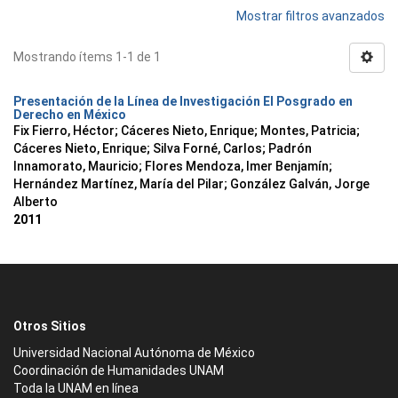
Mostrar filtros avanzados
Mostrando ítems 1-1 de 1
Presentación de la Línea de Investigación El Posgrado en
Derecho en México
Fix Fierro, Héctor
;
Cáceres Nieto, Enrique
;
Montes, Patricia
;
Cáceres Nieto, Enrique
;
Silva Forné, Carlos
;
Padrón
Innamorato, Mauricio
;
Flores Mendoza, Imer Benjamín
;
Hernández Martínez, María del Pilar
;
González Galván, Jorge
Alberto
2011
Otros Sitios
Universidad Nacional Autónoma de México
Coordinación de Humanidades UNAM
Toda la UNAM en línea