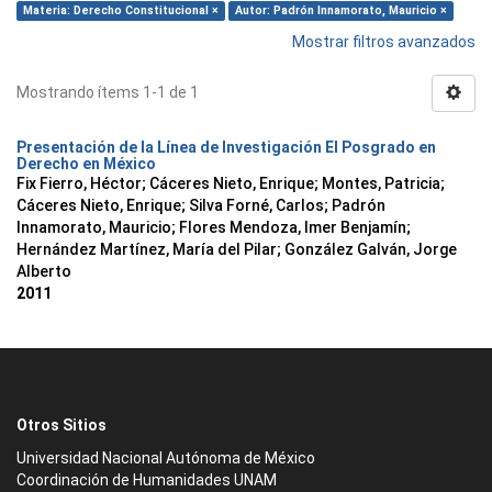
Materia: Derecho Constitucional ×
Autor: Padrón Innamorato, Mauricio ×
Mostrar filtros avanzados
Mostrando ítems 1-1 de 1
Presentación de la Línea de Investigación El Posgrado en
Derecho en México
Fix Fierro, Héctor
;
Cáceres Nieto, Enrique
;
Montes, Patricia
;
Cáceres Nieto, Enrique
;
Silva Forné, Carlos
;
Padrón
Innamorato, Mauricio
;
Flores Mendoza, Imer Benjamín
;
Hernández Martínez, María del Pilar
;
González Galván, Jorge
Alberto
2011
Otros Sitios
Universidad Nacional Autónoma de México
Coordinación de Humanidades UNAM