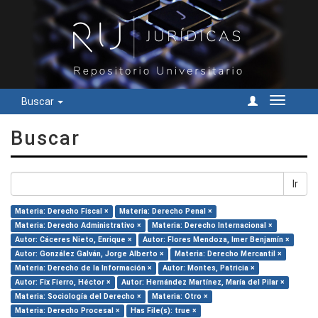
Buscar
Cambiar
navegac
Buscar
Ir
Materia: Derecho Fiscal ×
Materia: Derecho Penal ×
Materia: Derecho Administrativo ×
Materia: Derecho Internacional ×
Autor: Cáceres Nieto, Enrique ×
Autor: Flores Mendoza, Imer Benjamín ×
Autor: González Galván, Jorge Alberto ×
Materia: Derecho Mercantil ×
Materia: Derecho de la Información ×
Autor: Montes, Patricia ×
Autor: Fix Fierro, Héctor ×
Autor: Hernández Martínez, María del Pilar ×
Materia: Sociología del Derecho ×
Materia: Otro ×
Materia: Derecho Procesal ×
Has File(s): true ×