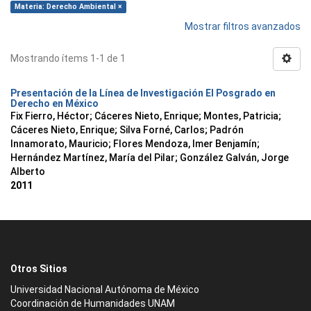
Materia: Derecho Ambiental ×
Mostrar filtros avanzados
Mostrando ítems 1-1 de 1
Presentación de la Línea de Investigación El Posgrado en
Derecho en México
Fix Fierro, Héctor
;
Cáceres Nieto, Enrique
;
Montes, Patricia
;
Cáceres Nieto, Enrique
;
Silva Forné, Carlos
;
Padrón
Innamorato, Mauricio
;
Flores Mendoza, Imer Benjamín
;
Hernández Martínez, María del Pilar
;
González Galván, Jorge
Alberto
2011
Otros Sitios
Universidad Nacional Autónoma de México
Coordinación de Humanidades UNAM