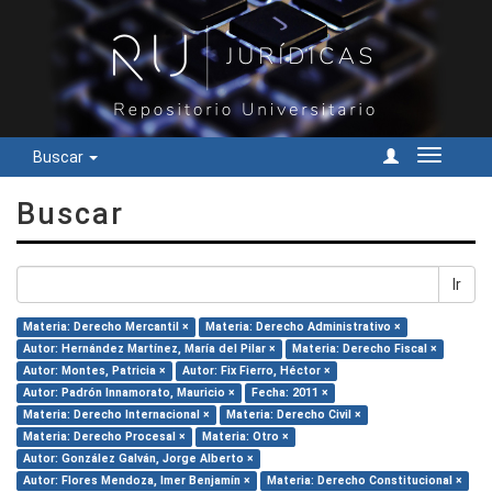
Buscar
Cambiar
navegac
Buscar
Ir
Materia: Derecho Mercantil ×
Materia: Derecho Administrativo ×
Autor: Hernández Martínez, María del Pilar ×
Materia: Derecho Fiscal ×
Autor: Montes, Patricia ×
Autor: Fix Fierro, Héctor ×
Autor: Padrón Innamorato, Mauricio ×
Fecha: 2011 ×
Materia: Derecho Internacional ×
Materia: Derecho Civil ×
Materia: Derecho Procesal ×
Materia: Otro ×
Autor: González Galván, Jorge Alberto ×
Autor: Flores Mendoza, Imer Benjamín ×
Materia: Derecho Constitucional ×