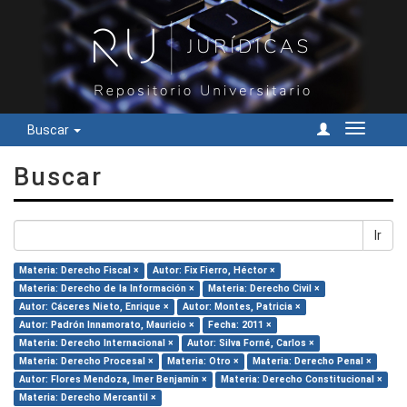
Buscar
Cambiar
navegac
Buscar
Ir
Materia: Derecho Fiscal ×
Autor: Fix Fierro, Héctor ×
Materia: Derecho de la Información ×
Materia: Derecho Civil ×
Autor: Cáceres Nieto, Enrique ×
Autor: Montes, Patricia ×
Autor: Padrón Innamorato, Mauricio ×
Fecha: 2011 ×
Materia: Derecho Internacional ×
Autor: Silva Forné, Carlos ×
Materia: Derecho Procesal ×
Materia: Otro ×
Materia: Derecho Penal ×
Autor: Flores Mendoza, Imer Benjamín ×
Materia: Derecho Constitucional ×
Materia: Derecho Mercantil ×