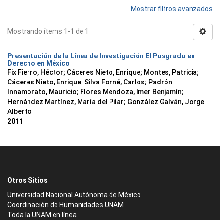
Mostrar filtros avanzados
Mostrando ítems 1-1 de 1
Presentación de la Línea de Investigación El Posgrado en
Derecho en México
Fix Fierro, Héctor
;
Cáceres Nieto, Enrique
;
Montes, Patricia
;
Cáceres Nieto, Enrique
;
Silva Forné, Carlos
;
Padrón
Innamorato, Mauricio
;
Flores Mendoza, Imer Benjamín
;
Hernández Martínez, María del Pilar
;
González Galván, Jorge
Alberto
2011
Otros Sitios
Universidad Nacional Autónoma de México
Coordinación de Humanidades UNAM
Toda la UNAM en línea