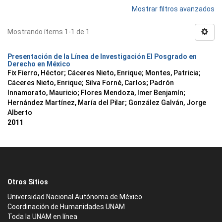
Mostrar filtros avanzados
Mostrando ítems 1-1 de 1
Presentación de la Línea de Investigación El Posgrado en
Derecho en México
Fix Fierro, Héctor
;
Cáceres Nieto, Enrique
;
Montes, Patricia
;
Cáceres Nieto, Enrique
;
Silva Forné, Carlos
;
Padrón
Innamorato, Mauricio
;
Flores Mendoza, Imer Benjamín
;
Hernández Martínez, María del Pilar
;
González Galván, Jorge
Alberto
2011
Otros Sitios
Universidad Nacional Autónoma de México
Coordinación de Humanidades UNAM
Toda la UNAM en línea