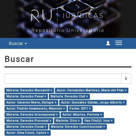
Buscar
Cambiar
navegac
Buscar
Ir
Materia: Derecho Mercantil ×
Autor: Hernández Martínez, María del Pilar ×
Materia: Derecho Penal ×
Materia: Derecho Civil ×
Autor: Cáceres Nieto, Enrique ×
Autor: González Galván, Jorge Alberto ×
Autor: Padrón Innamorato, Mauricio ×
Fecha: 2011 ×
Materia: Derecho Internacional ×
Autor: Montes, Patricia ×
Materia: Derecho Procesal ×
Materia: Otro ×
Has File(s): true ×
Materia: Derecho Fiscal ×
Materia: Derecho Constitucional ×
Autor: Silva Forné, Carlos ×