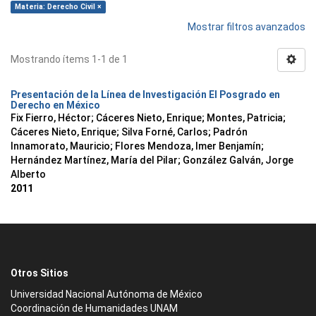
Materia: Derecho Civil ×
Mostrar filtros avanzados
Mostrando ítems 1-1 de 1
Presentación de la Línea de Investigación El Posgrado en
Derecho en México
Fix Fierro, Héctor
;
Cáceres Nieto, Enrique
;
Montes, Patricia
;
Cáceres Nieto, Enrique
;
Silva Forné, Carlos
;
Padrón
Innamorato, Mauricio
;
Flores Mendoza, Imer Benjamín
;
Hernández Martínez, María del Pilar
;
González Galván, Jorge
Alberto
2011
Otros Sitios
Universidad Nacional Autónoma de México
Coordinación de Humanidades UNAM