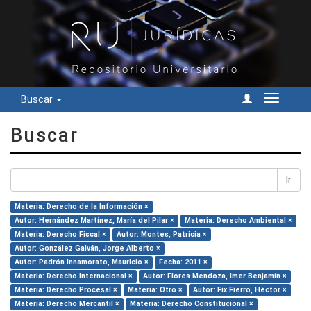
Buscar
Cambiar
navegac
Buscar
Ir
Materia: Derecho de la Información ×
Autor: Hernández Martínez, María del Pilar ×
Materia: Derecho Ambiental ×
Materia: Derecho Fiscal ×
Autor: Montes, Patricia ×
Autor: González Galván, Jorge Alberto ×
Autor: Padrón Innamorato, Mauricio ×
Fecha: 2011 ×
Materia: Derecho Internacional ×
Autor: Flores Mendoza, Imer Benjamín ×
Materia: Derecho Procesal ×
Materia: Otro ×
Autor: Fix Fierro, Héctor ×
Materia: Derecho Mercantil ×
Materia: Derecho Constitucional ×