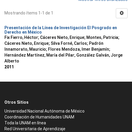
Mostrando ítems 1-1 de 1
Presentación de la Línea de Investigación El Posgrado en
Derecho en México
Fix Fierro, Héctor
;
Cáceres Nieto, Enrique
;
Montes, Patricia
;
Cáceres Nieto, Enrique
;
Silva Forné, Carlos
;
Padrón
Innamorato, Mauricio
;
Flores Mendoza, Imer Benjamín
;
Hernández Martínez, María del Pilar
;
González Galván, Jorge
Alberto
2011
Otros Sitios
Universidad Nacional Autónoma de México
Coordinación de Humanidades UNAM
Toda la UNAM en línea
Red Universitaria de Aprendizaje