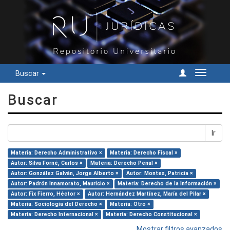
Buscar
Cambiar
navegac
Buscar
Ir
Materia: Derecho Administrativo ×
Materia: Derecho Fiscal ×
Autor: Silva Forné, Carlos ×
Materia: Derecho Penal ×
Autor: González Galván, Jorge Alberto ×
Autor: Montes, Patricia ×
Autor: Padrón Innamorato, Mauricio ×
Materia: Derecho de la Información ×
Autor: Fix Fierro, Héctor ×
Autor: Hernández Martínez, María del Pilar ×
Materia: Sociología del Derecho ×
Materia: Otro ×
Materia: Derecho Internacional ×
Materia: Derecho Constitucional ×
Mostrar filtros avanzados