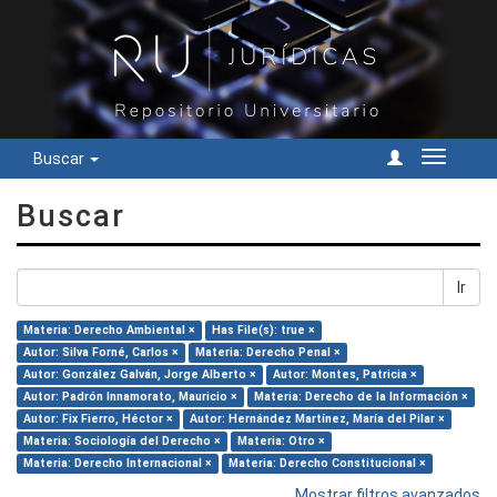
Buscar
Cambiar
navegac
Buscar
Ir
Materia: Derecho Ambiental ×
Has File(s): true ×
Autor: Silva Forné, Carlos ×
Materia: Derecho Penal ×
Autor: González Galván, Jorge Alberto ×
Autor: Montes, Patricia ×
Autor: Padrón Innamorato, Mauricio ×
Materia: Derecho de la Información ×
Autor: Fix Fierro, Héctor ×
Autor: Hernández Martínez, María del Pilar ×
Materia: Sociología del Derecho ×
Materia: Otro ×
Materia: Derecho Internacional ×
Materia: Derecho Constitucional ×
Mostrar filtros avanzados