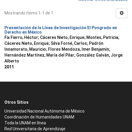
Mostrando ítems 1-1 de 1
Presentación de la Línea de Investigación El Posgrado en
Derecho en México
Fix Fierro, Héctor
;
Cáceres Nieto, Enrique
;
Montes, Patricia
;
Cáceres Nieto, Enrique
;
Silva Forné, Carlos
;
Padrón
Innamorato, Mauricio
;
Flores Mendoza, Imer Benjamín
;
Hernández Martínez, María del Pilar
;
González Galván, Jorge
Alberto
2011
Otros Sitios
Universidad Nacional Autónoma de México
Coordinación de Humanidades UNAM
Toda la UNAM en línea
Red Universitaria de Aprendizaje